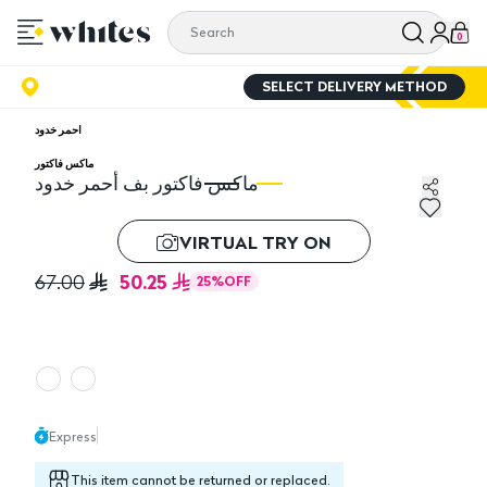
0
SELECT DELIVERY METHOD
احمر خدود
ماكس فاكتور
ماكس فاكتور بف أحمر خدود
ود
ماكس فاكتور بف أحمر خدود
VIRTUAL TRY ON
50.25
67.00
25
%
OFF
Express
This item cannot be returned or replaced.