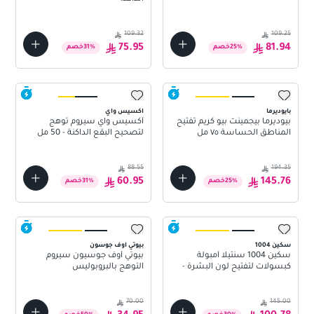
109.32
109.25
75.95
81.94
%
25
خصم
%
31
خصم
بايوديرما
اكسيس واي
بيوديرما بيجمينت بيو كريم تفتيح
أكسيس واي سيروم توهج
المناطق الحساسة ٧٥ مل
لتصحيح البقع الداكنة - 50 مل
88.55
194.35
60.95
145.76
%
25
خصم
%
31
خصم
سكين 1004
بيوتي اوف جوسون
سكين 1004 سنتيلا أمبولة
بيوتي أوف جوسيون سيروم
كبسولات لتفتيح لون البشرة -
التوهج بالبروبوليس
100 مل
والنياسيناميد - 30 مل
70.00
145.00