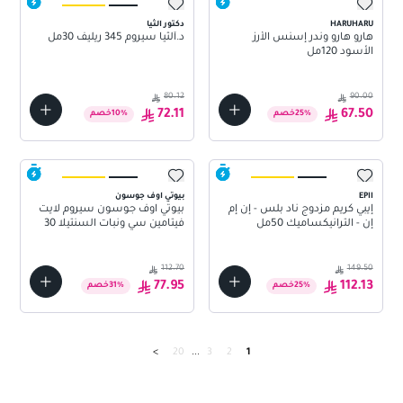
HARUHARU
دكتور الثيا
هارو هارو وندر إسنس الأرز
د.ألثيا سيروم 345 ريليف 30مل
الأسود 120مل
80.12
90.00
72.11
67.50
%
25
خصم
%
10
خصم
EPII
بيوتي اوف جوسون
إيبي كريم مزدوج ناد بلس - إن إم
بيوتي اوف جوسون سيروم لايت
إن - الترانيكساميك 50مل
فيتامين سي ونبات السنتيلا 30
مل
112.70
149.50
77.95
112.13
%
25
خصم
%
31
خصم
>
20
...
3
2
1