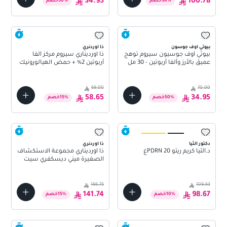
34.95
100.78
%
30
خصم
%
50
خصم
بيوتي اوف جوسون
ذا اوردنري
بيوتي أوف جوسيون سيروم توهج
ذا اورديناري سيروم مركز ألفا
عميق بالأرز وألفا أربوتين - 30 مل
أربوتين 2% + حمض الهيالورونيك
- 30 مل
69.00
70.00
58.65
34.95
%
50
خصم
%
15
خصم
دكتور الثيا
ذا اوردنري
د.ألثيا كريم ريتو PDRN 20غ
ذا اورديناري مجموعة الاستكشاف
الصغيرة ميني ديسكفري سيت
166.75
109.63
141.74
98.67
%
10
خصم
%
15
خصم