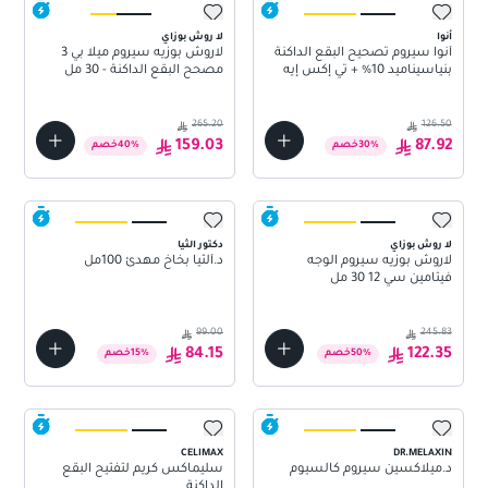
أنوا
لا روش بوزاي
أنوا سيروم تصحيح البقع الداكنة
لاروش بوزيه سيروم ميلا بي 3
بنياسيناميد 10% + تي إكس إيه
مصحح البقع الداكنة - 30 مل
4% - 30 مل
265.20
126.50
159.03
87.92
%
30
خصم
%
40
خصم
لا روش بوزاي
دكتور الثيا
لاروش بوزيه سيروم الوجه
د.ألثيا بخاخ مهدئ 100مل
فيتامين سي 12 30 مل
99.00
245.83
84.15
122.35
%
50
خصم
%
15
خصم
CELIMAX
DR.MELAXIN
د.ميلاكسين سيروم كالسيوم
سليماكس كريم لتفتيح البقع
الداكنة