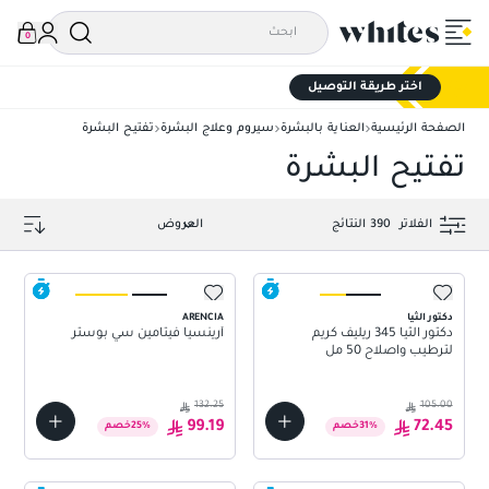
0
اختر طريقة التوصيل
الصفحة الرئيسية
العناية بالبشرة
سيروم وعلاج البشرة
تفتيح البشرة
تفتيح البشرة
الفلاتر
390
النتائج
دكتور الثيا
ARENCIA
دكتور الثيا 345 ريليف كريم
أرينسيا فيتامين سي بوستر
لترطيب واصلاح 50 مل
132.25
105.00
99.19
72.45
%
31
خصم
%
25
خصم