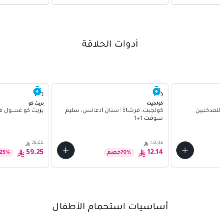
أدوات الحلاقة
كولجيت
بريث كو
مدخنيين
كولجيت، فرشاة أسنان أدفانس، سليم
بريث كو غسول فم با
سوفت 1+1
79.00
40.46
59.25
12.14
%
70
خصم
%
25
أساسيات استحمام الأطفال