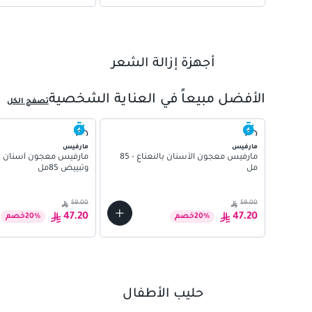
أجهزة إزالة الشعر
01
الأفضل مبيعاً في العناية الشخصية
تصفح الكل
مارفيس
مارفيس
مارفيس معجون الأسنان بالنعناع - 85
مارفيس معجون أسنان لل
مل
وتبييض 85مل
59.00
59.00
47.20
47.20
%
20
خصم
%
20
خصم
حليب الأطفال