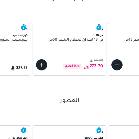
كي 18
كيراستاس
كي 18 ليف ان لاصلاح الشعر 50مل
جينيسيس سيروم 
322.00
273.70
%
15
خصم
327.75
العطور
ايف سان لوران
ايف سان لوران