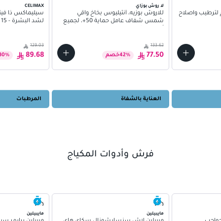
لا روش بوزاي
CELIMAX
ريليف كريم لترطيب واصلاح
للاروش بوزيه، أنثيليوس بخاخ واقي
سيليماكس ذا فيتا
شمس شفاف عامل حماية 50+، لجميع
لشد البشرة - 15 مل
أنواع البشرة 75مل
129.03
133.62
89.68
77.50
%
42
خصم
%
30
العناية بالشفاة
المرطبات
فرش وأدوات المكياج
مايبيلين
مايبيلين