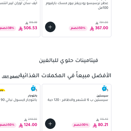
عطر نرسيسو رودريغز بيور مسك بارفيوم
ايف سان لوران ليبر انتنس بار
100مل
816.99
734.00
506.53
367.00
%
50
خصم
%
38
خصم
01
فيتامينات حلوي للبالغين
02
03
الأفضل مبيعاً في المكملات الغذائية
تصفح الكل
04
05
خص
سيستين
بانتوجار
سيستين ب 6 للشعر والاظافر - 120 حبة
بانتوجار كبسول نباتي 90 كبسولة
248.00
115.40
124.00
80.21
%
30
خصم
%
50
خصم