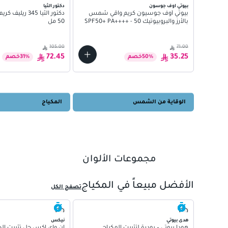
بيوتي اوف جوسون
دكتور الثيا
بيوتي أوف جوسيون كريم واقي شمس
دكتور الثيا 345 
بالأرز والبروبيوتيك SPF50+ PA++++ - 50
50 مل
مل
105.00
71.00
72.45
35.25
%
50
خصم
%
31
خصم
01
02
الوقاية من الشمس
المكياج
مجموعات الألوان
01
02
الأفضل مبيعاً في المكياج
تصفح الكل
03
هدى بيوتي
نيكس