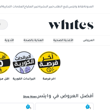
المدونة
نقاط وايتس
تتبع الطلب
خبير البشرة
خبير المكياج
العلامات التجارية
ال
01
02
03
04
05
العروض
الأغذية الصحية
العناية بالصحة
الأدوية
06
07
08
09
010
011
آخر فرصة
البراندات الكورية
أقل من 10 ري
أفضل العروض في وايتس
Shop Now