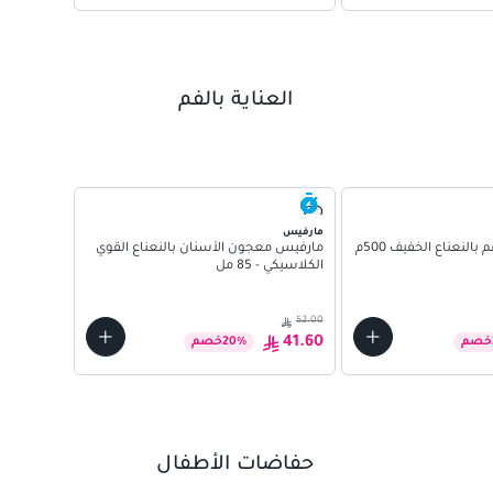
العناية بالفم
بريث كو
بريث كو غسو
مارفيس
لنعناع الخفيف 500م
مارفيس معجون الأسنان بالنعناع القوي
الكلاسيكي - 85 مل
79.00
52.00
59.25
41.60
خصم
%
20
خصم
حفاضات الأطفال