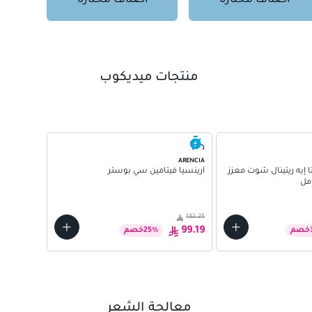
أصناف مُختارة
أصناف مُختارة
منتجات ميديكوب
أنوا
أنوا سيروم
ARENCIA
بنياسيناميد 10% + تي إكس إيه 4% 
 إيه ريتينال شوت معزز
أرينسيا فيتامين سي بوستر
126.50
132.25
87.92
99.19
خصم
%
25
خصم
معالجة الشعر