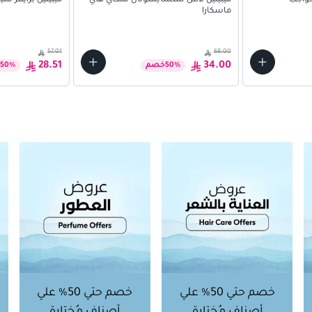
حواجب
ميبيلين لاش سنسايشونال سكاي هاي
ميبيلين برايمر سي
ماسكارا
57.01
68.00
28.51
34.00
%
50
خصم
%
50
خصم حتي 50% علي
خصم حتي 50% علي