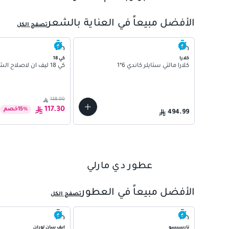
02
03
الأفضل مبيعاً في العناية بالشعر
تصفح الكل
04
كلارا
كي 18
كلارا مالتي ستايلر كاندي 6*1
كي 18 ليف ان لاصلاح الشعر 15مل
138.00
117.30
%
15
خصم
494.99
عطور دي مارلي
01
02
الأفضل مبيعاً في العطور
تصفح الكل
نارسيسو
ايف سان لوران