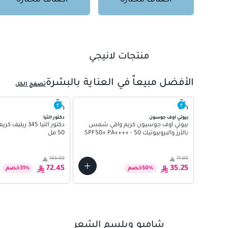
أصناف مُختارة
أصناف مُختارة
01
02
منتجات لانيجي
03
04
الأفضل مبيعاً في العناية بالبشرة
تصفح الكل
05
06
07
بيوتي اوف جوسون
دكتور الثيا
بيوتي أوف جوسيون كريم واقي شمس
دكتور الثيا 345 
بالأرز والبروبيوتيك SPF50+ PA++++ - 50
50 مل
مل
105.00
71.00
72.45
35.25
%
50
خصم
%
31
خصم
01
شامبو وبلسم الشعر