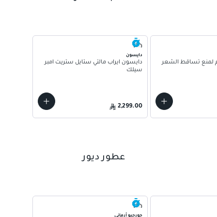
شيسيدو
ماسك فينو
دايسون
لمنع تساقط الشعر
دايسون ايراب مالتي ستايل ستريت امبر
سيلك
115.00
92.00
2,299.00
عطور ديور
غيرلان
جورجيو أرماني