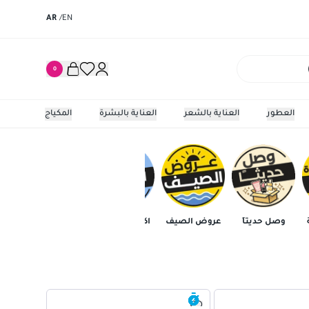
AR
/
EN
0
العطور
العناية بالشعر
العناية بالبشرة
المكياج
وصل حديثاً
عروض الصيف
اكتشف المزيد
المكياج
أجه
أنوا