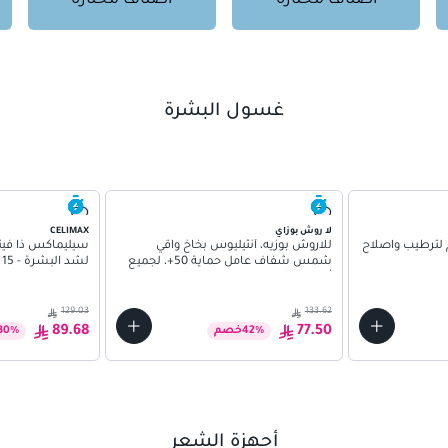
أصناف مُختارة
أصناف مُختارة
غسول البشرة
لا روش بوزاي
CELIMAX
ريليف كريم لترطيب واصلاح
للاروش بوزيه، أنثيليوس بخاخ واقي
سيليماكس ذا فيتا
شمس شفاف عامل حماية 50+، لجميع
لشد البشرة - 15 مل
أنواع البشرة 75مل
129.03
133.62
89.68
77.50
%
42
خصم
%
30
أجهزة الشعر