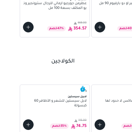
مل
 دو بارفيوم 90 مل
عطرمن جورجيو ارماني للرجال سترونجير وذ
يو المكثف بسعة 100 مل
690.00
669.00
414.00
354.57
40
خصم
%
47
خصم
الكولاجين
سفن سيز
لابيل سيستين
للسيدات 30 كبسول
كس لا حدود لها
لابل سيستين للشعر و الأظافر 60
كبسولة
109.00
115.00
81.75
74.75
خصم
%
35
خصم