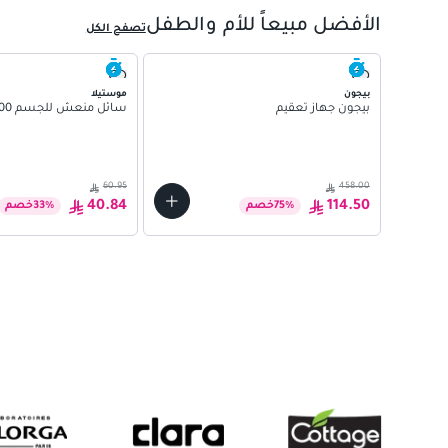
الأفضل مبيعاً للأم والطفل
تصفح الكل
بيجون
موستيلا
بيجون جهاز تعقيم
سائل منعش للجسم 200 مل
60.95
458.00
40.84
114.50
%
75
خصم
%
33
خصم