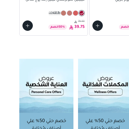
روم جريبي
ميبيلين سوبرستاي فينيل إنك روج سائل
+
8
الألوان
46.05
79.50
23.03
39.75
خصم
%
50
خصم
خصم حتي 50% علي
خصم حتي 50% علي