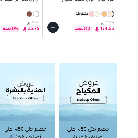
هودا بيوتي – بودرة لتثبيت المكياج
ان واي اكس جل تثبيت ال
+
2
الألوان
55.00
207.00
35.75
134.55
%
35
خصم
%
35
خصم
خصم حتي 50% علي
خصم حتي 50% علي