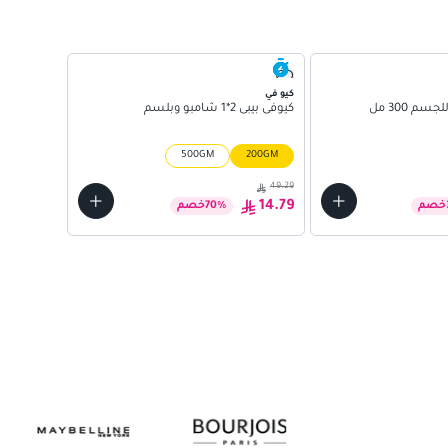
موستيلا
جل الاستح
كيو في
500 مل
م 300 مل
كيوفى بيبى 2*1 شامبو وبلسم
500GM
200GM
103.50
49.29
69.35
14.79
خصم
%
70
خصم