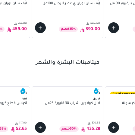
فيوم 90 مل
إيف سان لوران ي عطر للرجال 100مل
ايف سان لوران ليبر او
765.00
600.00
459.00
390.00
%
35
خصم
%
فيتامينات البشرة والشعر
م حصري أونلاين
لا بيل
إيفا
لابل كولاجين شراب 30 قارورة 25مل
أكياس قطع كروما
117.00
870.55
52.65
435.28
%
50
خصم
%
55