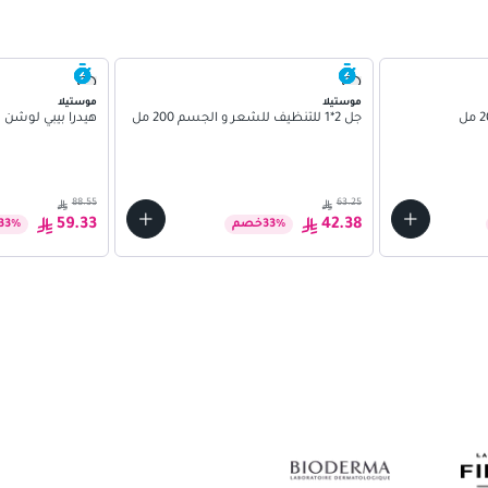
موستيلا
موستيلا
جل 2*1 للتنظيف للشعر و الجسم 200 مل
هيدرا بيبي لوشن للجس
88.55
63.25
59.33
42.38
%
33
خصم
%
33