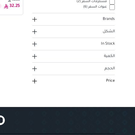
43.00
مستلزمات السفر
(
2
)
32.25
عبوات السفر
(
6
)
Brands
الشكل
In Stock
الكمية
الحجم
Price