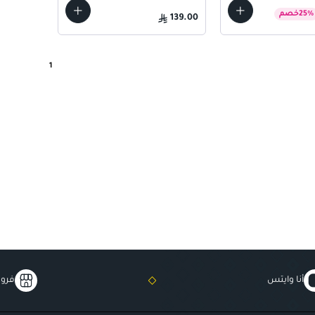
%
25
خصم
139.00
1
أنا وايتس
فروع