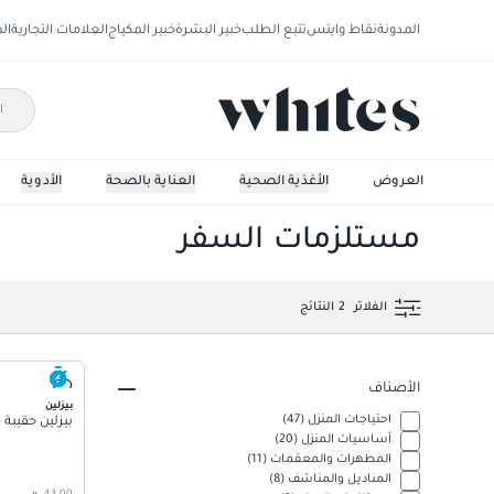
المدونة
نقاط وايتس
تتبع الطلب
خبير البشرة
خبير المكياج
العلامات التجارية
ال
العروض
الأغذية الصحية
العناية بالصحة
الأدوية
مستلزمات السفر
الفلاتر
2
النتائج
الأصناف
بيزلين
احتياجات المنزل
(
47
)
بيزلين حقيبة الح
أساسيات المنزل
(
20
)
المطهرات والمعقمات
(
11
)
المناديل والمناشف
(
8
)