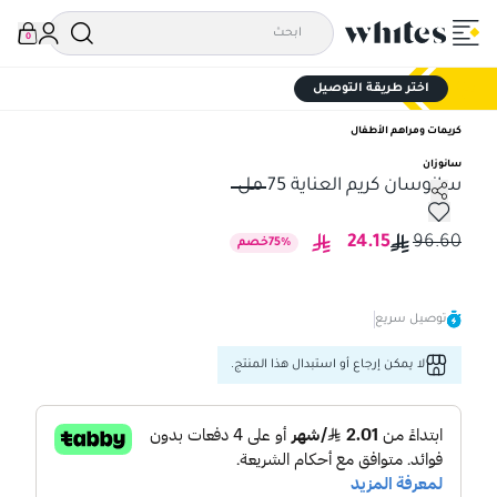
0
اختر طريقة التوصيل
كريمات ومراهم الأطفال
سانوزان
سانوسان كريم العناية 75 مل
سانوسان كريم العناية 75 مل
24.15
96.60
%
75
خصم
توصيل سريع
لا يمكن إرجاع أو استبدال هذا المنتج.