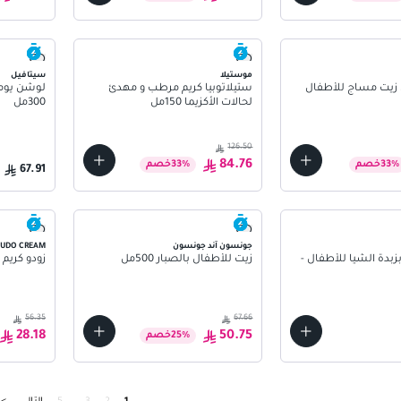
موستيلا
سيتافيل
 زيت مساج للأطفال
ستيلاتوبيا كريم مرطب و مهدئ
لوشن يومي
لحالات الأكزيما 150مل
300مل
126.50
84.76
%
33
خصم
%
33
خصم
67.91
جونسون آند جونسون
ZUDO CREAM
بدة الشيا للأطفال -
زيت للأطفال بالصبار 500مل
زودو كريم 125 جرام
56.35
67.66
28.18
50.75
%
25
خصم