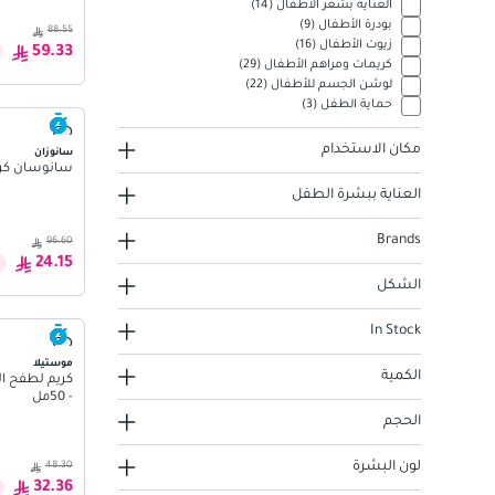
العناية بشعر الأطفال
(
14
)
بودرة الأطفال
(
9
)
88.55
زيوت الأطفال
(
16
)
59.33
كريمات ومراهم الأطفال
(
29
)
لوشن الجسم للأطفال
(
22
)
حماية الطفل
(
3
)
مكان الاستخدام
سانوزان
سانوسان كريم ال
العناية ببشرة الطفل
Brands
96.60
24.15
الشكل
In Stock
موستيلا
الكمية
- 50مل
الحجم
لون البشرة
48.30
32.36