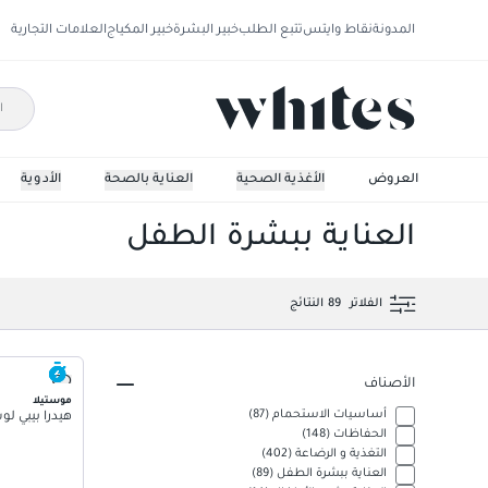
المدونة
نقاط وايتس
تتبع الطلب
خبير البشرة
خبير المكياج
العلامات التجارية
العروض
الأغذية الصحية
العناية بالصحة
الأدوية
العناية ببشرة الطفل
الفلاتر
89
النتائج
الأصناف
موستيلا
أساسيات الاستحمام
(
87
)
هيدرا بيبي لوشن
الحفاظات
(
148
)
التغذية و الرضاعة
(
402
)
العناية ببشرة الطفل
(
89
)