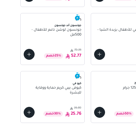
جونسون آند جونسون
 للأطفال بزبدة الشيا -
جونسون لوشن ناعم للأطفال -
500مل
70.36
52.77
%
25
خصم
كيو في
كيوفى بيبي كريم حماية ووقاية
للبشرة
36.80
25.76
%
50
خصم
%
30
خصم