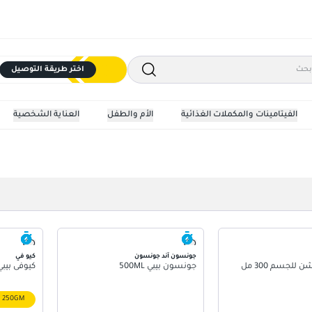
اختر طريقة التوصيل
الفيتامينات والمكملات الغذائية
الأم والطفل
العناية الشخصية
جونسون آند جونسون
كيو في
 للجسم 300 مل
جونسون بيبي 500ML
كيوفى بي
250GM