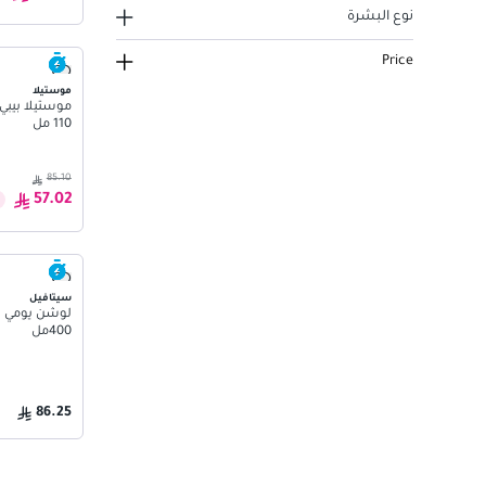
نوع البشرة
Price
موستيلا
موستيلا بيبي
110 مل
85.10
57.02
سيتافيل
لوشن يومي بز
400مل
86.25