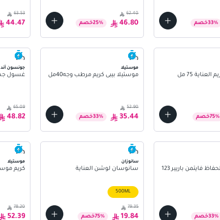
63.53
62.40
44.47
46.80
%
33
خصم
%
25
خصم
موستيلا
جونسون آند
عناية 75 مل
موستيلا بيبى كريم مرطب وجه40مل
غسول جسم و
65.09
52.90
48.82
35.44
%
75
خصم
%
33
خصم
سانوزان
موستيلا
كريم لطفح الحفاظ فايتمن باريير 123
سانوسان لوشن العناية
كريم موستيلا
500ML
78.20
79.35
52.39
19.84
%
33
خصم
%
75
خصم