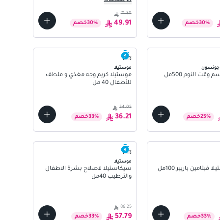
+
2
المقاسات
71.30
49.91
%
30
خصم
%
30
خصم
 جونسون
موستيلا
قت النوم 500مل
موستيلا كريم وجه مغذي و ملطف
للأطفال 40 مل
54.05
36.21
%
25
خصم
%
33
خصم
موستيلا
 فيتامين باريير 100مل
سيكاستيلا لاصلاح بشرة الاطفال
والترطيب 40مل
86.25
57.79
%
33
خصم
%
33
خصم