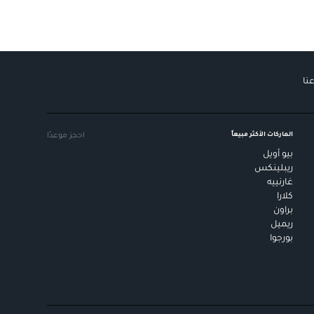
نا
الماركات الأكثر مبيعاً
احجز موعدًا
بيو أويل
ريبلينكس
غارنييه
كلارا
براون
ريميل
بورجوا