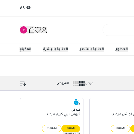
AR
/
EN
0
العطور
العناية بالشعر
العناية بالبشرة
المكياج
عرض
:
كيو في
بي لوشن مرطب
كيوفى بيبي كريم مرطب
500GM
100GM
500GM