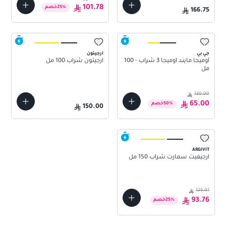
101.78
%
25
خصم
166.75
جي بي
ارجيتون
أوميجا مايند اوميجا 3 شراب - 100
ارجيتون شراب 100 مل
مل
130.00
65.00
%
50
خصم
150.00
ARGIVIT
ارجيفيت سمارت شراب 150 مل
125.01
93.76
%
25
خصم