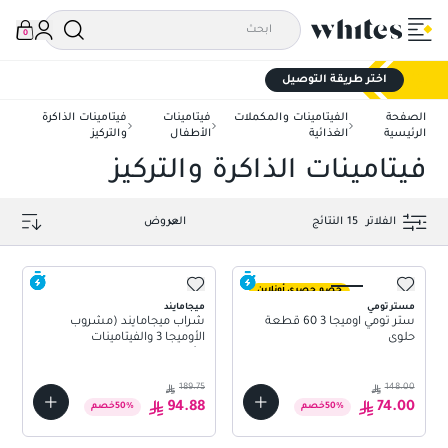
0
اختر طريقة التوصيل
الصفحة
الفيتامينات والمكملات
فيتامينات
فيتامينات الذاكرة
الرئيسية
الغذائية
الأطفال
والتركيز
فيتامينات الذاكرة والتركيز
الفلاتر
15
النتائج
خصم حصري أونلاين
مستر تومي
ميجامايند
ستر تومي اوميجا 3 60 قطعة
شراب ميجامايند (مشروب
حلوى
الأوميجا 3 والفيتامينات
للأطفال)227 مل بطعم الخوخ
والمانجو
189.75
148.00
94.88
74.00
%
50
خصم
%
50
خصم