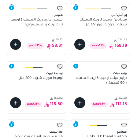
إن أتش أس
نافيس
ميجاتاين اوميجا 3 زيت السمك
نفيس فارما زيت السمك ( أوميقا
بنكهة الخوخ والموز 227 مل
3) والزنك و السيلينيوم و
شراب
فيتامينات متعددة للأطفال 150
مل
89.70
224.25
58.31
168.19
%
25
خصم
%
35
خصم
برايم هيلث
اوميجا فورت
برايم هيلث أوميجا 3 زيت السمك
اوميجا فورت شراب 200 ملل
( 90 قطعة )
158.00
172.50
118.50
112.13
%
35
خصم
%
25
خصم
جمازينج
مازرنيست
جامازينج أوميجا ٣ للأطفال
مذرنيست فيتامينات متعددة &