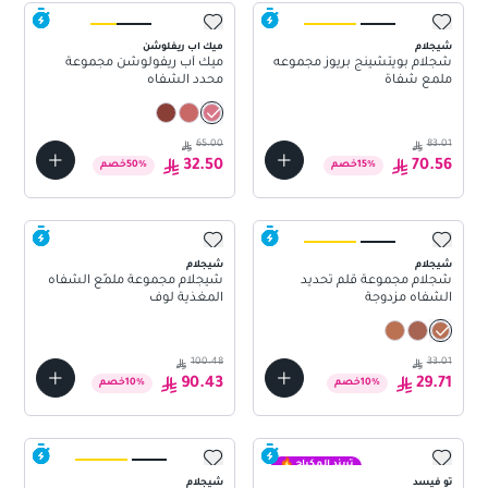
شيجلام
ميك اب ريفلوشن
شجلام بويتشينج بريوز مجموعه
ميك أب ريفولوشن مجموعة
ملمع شفاة
محدد الشفاه
65.00
83.01
32.50
70.56
%
15
خصم
%
50
خصم
شيجلام
شيجلام
شجلام مجموعة قلم تحديد
شيجلام مجموعة ملمّع الشفاه
الشفاه مزدوجة
المغذية لوف
100.48
33.01
90.43
29.71
%
10
خصم
%
10
خصم
تريند المكياج 🔥
تو فيسد
شيجلام