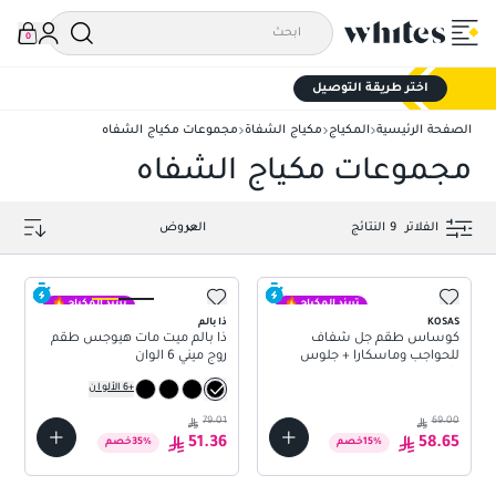
0
اختر طريقة التوصيل
الصفحة الرئيسية
المكياج
مكياج الشفاة
مجموعات مكياج الشفاه
مجموعات مكياج الشفاه
الفلاتر
9
النتائج
تريند المكياج 🔥
تريند المكياج 🔥
KOSAS
ذا بالم
كوساس طقم جل شفاف
ذا بالم ميت مات هيوجس طقم
للحواجب وماسكارا + جلوس
روج ميني 6 الوان
شفاه
+
6
الألوان
79.01
69.00
51.36
58.65
%
15
خصم
%
35
خصم