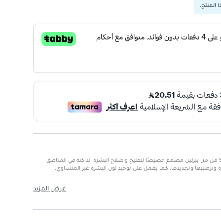
 المنتج.
كريم تبييض المناطق الحساسة 50 مل من بيزلين مصمم خصيصًا لتفتيح وإصلاح البشرة الداكنة في المناطق
وترطيبها وتجديدها، كما يعمل على توحيد لون البشرة غير المتساوي.
سة
: مناسب للاستخدام على المناطق الحساسة مثل خط البيكيني، والفخذين
عرض المزيد
اكتيك والفيتامينات
: يساهم في تحسين نعومة ومرونة البشرة.
لجفاف والتهيج، مما يجعله مثاليًا للاستخدام اليومي.
ح المناطق الداكنة وتحسين مظهرها.