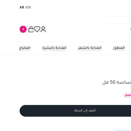
AR
/
EN
0
العطور
العناية بالشعر
العناية بالبشرة
المكياج
5 مل
كريم تفتي
ه 50 مل
صم
أضف إلى السلة