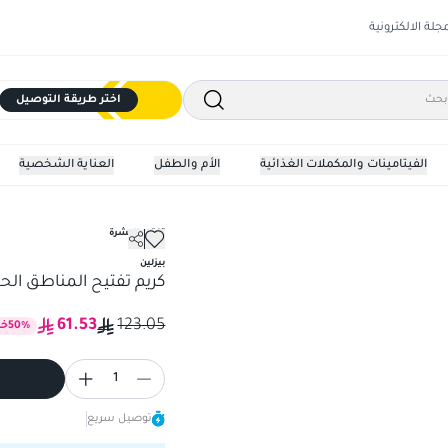
مجلة الالكترونية
اختر طريقة التوصيل
الفيتامينات والمكملات الغذائية
الأم والطفل
العناية الشخصية
تفتيح البشرة
كريم تفتيح المناطق الحساسه 0
بيزلين
كريم تفتيح المناطق الحساس
61.53
123.05
%
50
خ
1
توصيل سريع