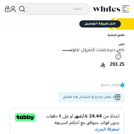
0
اختر طريقة التوصيل
تفتيح البشرة
بايبي
بابي ديبجمنت كنترول فلود
بابي ديبجمنت كنترول فلود
293.25
توصيل سريع
لا يمكن إرجاع أو استبدال هذا المنتج.