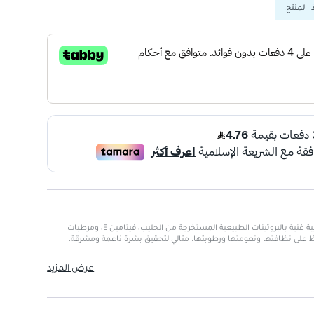
 المنتج.
صابون الحليب للتفتيح من YC بتركيبة غنية بالبروتينات الطبيعية المستخرجة من الحليب، فيتامين E، ومرطبات
 على نظافتها ونعومتها ورطوبتها. مثالي لتحقيق بشرة ناعمة ومشرقة.
حسين لون البشرة وجعلها أكثر إشراقًا.
عرض المزيد
ومة ورطوبة تدوم.
 فعال ويزيل الشوائب.
ريحة وفعالة.
ات طبيعية خالصة.