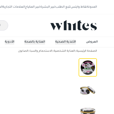
المدونة
نقاط وايتس
تتبع الطلب
خبير البشرة
خبير المكياج
العلامات التجارية
ال
العروض
الأغذية الصحية
العناية بالصحة
الأدوية
الصفحة الرئيسية
العناية الشخصية
الاستحمام والسبا
الصابون
واى سى صابون حليب مبيض 100ج