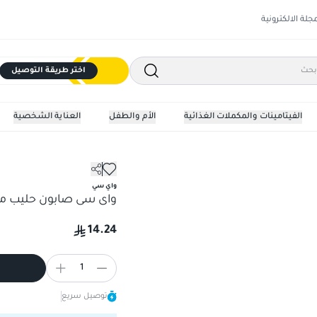
مجلة الالكترونية
اختر طريقة التوصيل
الفيتامينات والمكملات الغذائية
الأم والطفل
العناية الشخصية
الصابون
واى سى صابون حليب مبيض 00
واي سي
واى سى صابون حليب مبيض
14.24
1
توصيل سريع