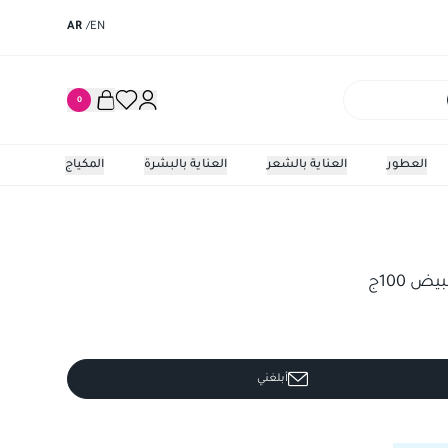
AR
/
EN
0
العطور
العناية بالشعر
العناية بالبشرة
المكياج
1ج
واى سى ص
 100ج
أبلغني