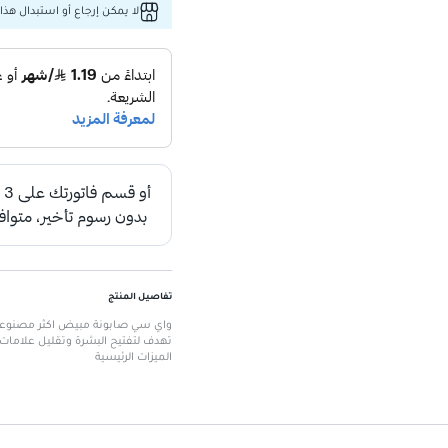
لا يمكن إرجاع أو استبدال هذا 
تفاصيل المنتج
واي سي صابونة مبيض اكثر مصنوعة 
تهدف لتفتيح البشرة وتقليل علامات
الميزات الرئيسية
مركب 2 في 1 بمستخلص الليمون والبرتقال.
غني بفيتامين سي وإي.
يقلل من شيخوخة الجلد من خلال الت
يعالج النمش ومشاكل البشرة الأخر
يعزز نضارة البشرة ويمنحها مظهرًا شب