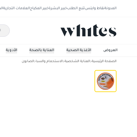
المدونة
نقاط وايتس
تتبع الطلب
خبير البشرة
خبير المكياج
العلامات التجارية
ال
العروض
الأغذية الصحية
العناية بالصحة
الأدوية
الصفحة الرئيسية
العناية الشخصية
الاستحمام والسبا
الصابون
واي سي صابونة مبيض اكثر