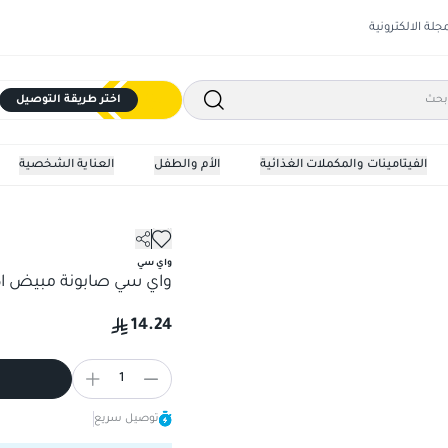
مجلة الالكترونية
اختر طريقة التوصيل
الفيتامينات والمكملات الغذائية
الأم والطفل
العناية الشخصية
الصابون
واي سي
واي سي صابونة مبيض اك
14.24
1
توصيل سريع