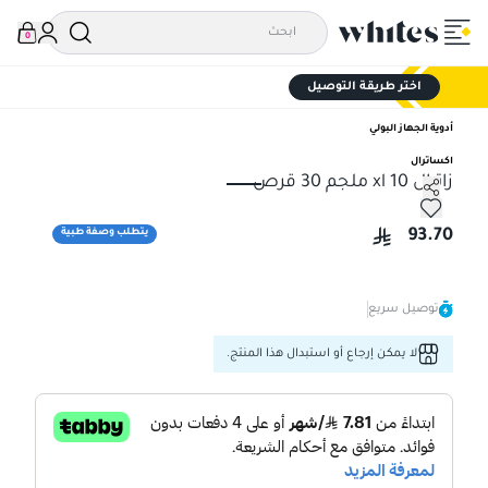
0
اختر طريقة التوصيل
أدوية الجهاز البولي
اكساترال
زاترال xl 10 ملجم 30 قرص
زاترال xl 10 ملجم 30 قرص
93.70
يتطلب وصفة طبية
توصيل سريع
لا يمكن إرجاع أو استبدال هذا المنتج.