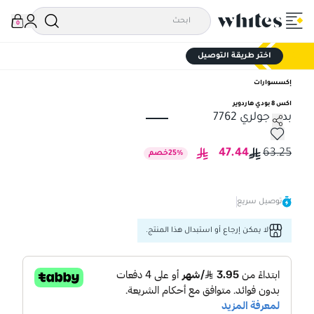
0
اختر طريقة التوصيل
إكسسوارات
اكس 8 بودي هاردوير
بدي جولري 7762
بدي جولري 7762
47.44
63.25
%
25
خصم
توصيل سريع
لا يمكن إرجاع أو استبدال هذا المنتج.