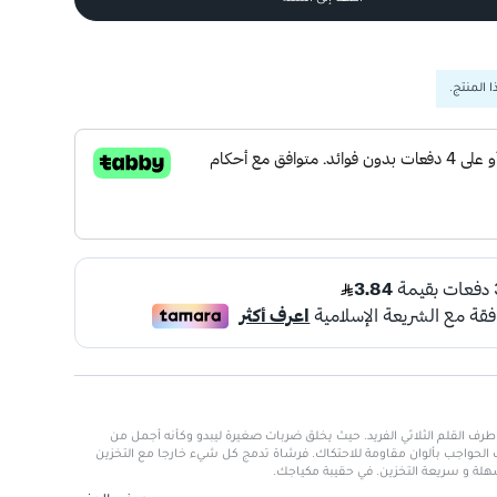
 المنتج.
رف القلم الثلاثي الفريد. حيث يخلق ضربات صغيرة ليبدو وكأنه أجمل من
حواجب بألوان مقاومة للاحتكاك. فرشاة تدمج كل شيء خارجا مع التخزين
ة و سريعة التخزين. في حقيبة مكياجك.