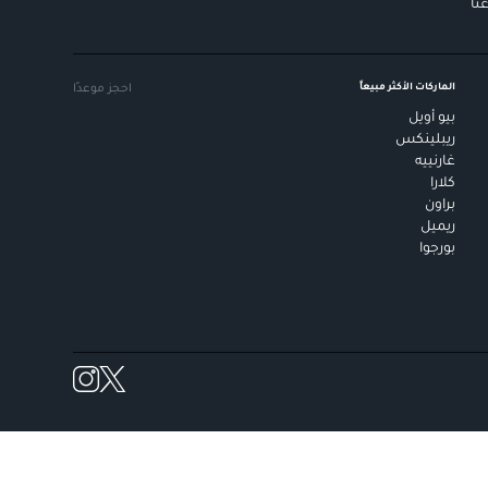
نا
الماركات الأكثر مبيعاً
احجز موعدًا
بيو أويل
ريبلينكس
غارنييه
كلارا
براون
ريميل
بورجوا