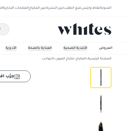
المدونة
نقاط وايتس
تتبع الطلب
خبير البشرة
خبير المكياج
العلامات التجارية
ال
العروض
الأغذية الصحية
العناية بالصحة
الأدوية
الصفحة الرئيسية
المكياج
مكياج العيون
الحواجب
ويت اند وايلد ألتيميت قلم الحواجب
جرّب افت