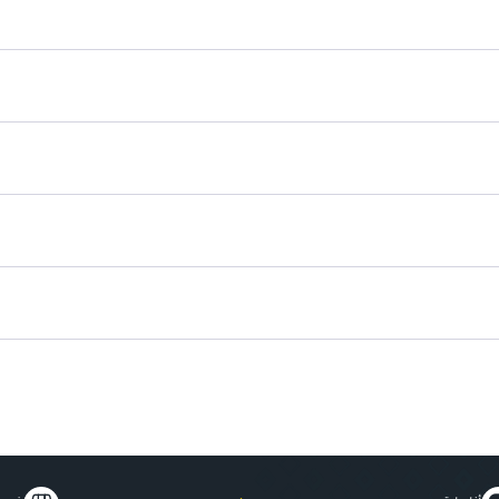
طرف ثلاثي فريد لتحديد وملء الحوا
تركيبة مقاومة للاحتكاك تدوم طويلاً
فرشاة مدمجة لدمج اللون بشكل مث
سهل الاستخدام والتخزين في حقيبة
يخلق ضربات تبدو كشعر الحواجب ا
تصميم مدمج لسهولة الحمل والاس