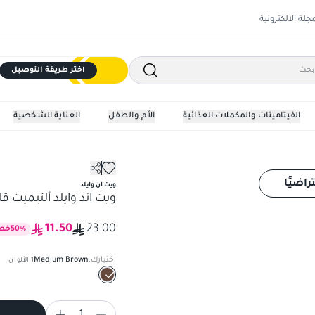
مجلة الالكترونية
اختر طريقة التوصيل
الفيتامينات والمكملات الغذائية
الأم والطفل
العناية الشخصية
الحواجب
ويت اند وايلد ألتيميت قلم 
راضيًا
ويت ان وايلد
ويت اند وايلد ألتيميت ق
11.50
23.00
%
50
خص
اختيارك:
Medium Brown
1
الألوان
1