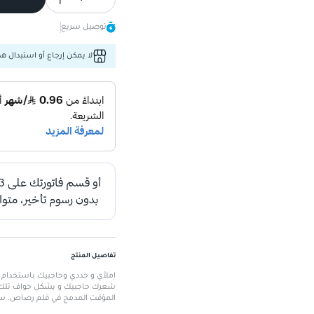
توصيل سريع
لا يمكن إرجاع أو استبدال هذا
تفاصيل المنتج
املأي و حددي وحاجبيك باستخدام ط
شعرك حاجبيك و يشكل حواف تلك ال
المؤقت المدمج في قلم رصاص. سهل
الميزات الرئيسية