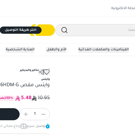
مجلة الالكترونية
اختر طريقة التوصيل
الفيتامينات والمكملات الغذائية
الأم والطفل
العناية الشخصية
أدوات المناكير والبديكير
وايتس مقص MS006HDM-G
وايتس
وايتس مقص MS006HDM-G
5.48
10.95
%
50
خصم
1
توصيل سريع
إرجاع مجاني خلال 14 