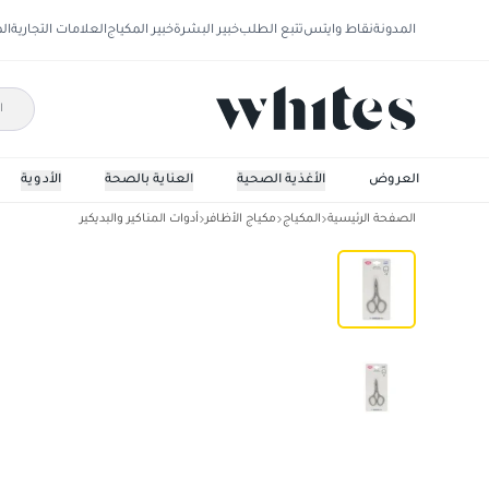
المدونة
نقاط وايتس
تتبع الطلب
خبير البشرة
خبير المكياج
العلامات التجارية
ال
العروض
الأغذية الصحية
العناية بالصحة
الأدوية
الصفحة الرئيسية
المكياج
مكياج الأظافر
أدوات المناكير والبديكير
وايتس مقص MS006HDM-G