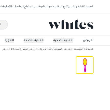
المدونة
نقاط وايتس
تتبع الطلب
خبير البشرة
خبير المكياج
العلامات التجارية
ال
العروض
الأغذية الصحية
العناية بالصحة
الأدوية
الصفحة الرئيسية
العناية بالشعر
أجهزة وأدوات الشعر
فرش وأمشاط الشعر
ويت براش فرشاة برو سلامين سانجريا نيون