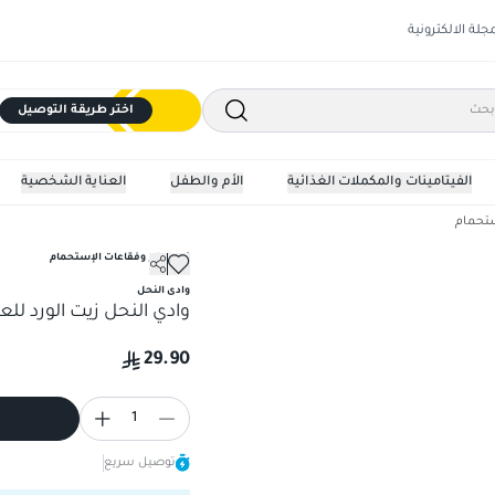
مجلة الالكترونية
اختر طريقة التوصيل
الفيتامينات والمكملات الغذائية
الأم والطفل
العناية الشخصية
ستحمام
زيت، ملح وفقاعات الإستحمام
وادى النحل
وادي النحل زيت الورد للعناي
29.90
1
توصيل سريع