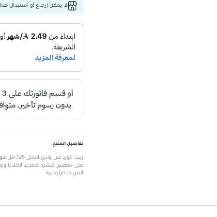
لا يمكن إرجاع أو استبدال هذا 
تفاصيل المنتج
زيت الورد
على تحضير البشرة لتجديد الخلايا وي
الميزات الرئيسية
زيت مغذي
: يعمل على ترطيب البش
تجديد الخلايا
: يساعد على تحضير البش
مضاد للترهل
: يساهم في تقليل مظه
عناية بالبشرة
: مثالي لجميع أنواع ا
حجم 125 مل
: سهل الاستخدام ومنا