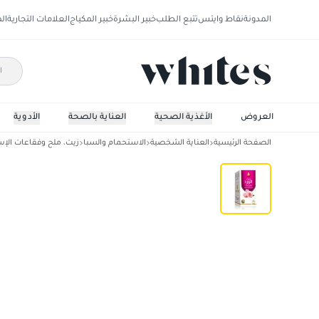
المدونة
نقاط وايتس
تتبع الطلب
خبير البشرة
خبير المكياج
العلامات التجارية
ال
العروض
الأغذية الصحية
العناية بالصحة
الأدوية
الصفحة الرئيسية
العناية الشخصية
الاستحمام والسبا
زيت، ملح وفقاعات الإ
وادي النحل زيت الورد للعناية بالجسم 125م