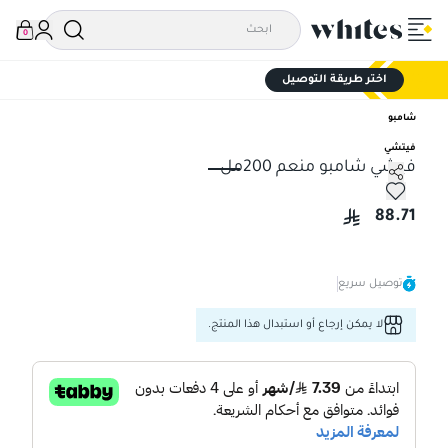
0
اختر طريقة التوصيل
شامبو
فيتشي
فيشي شامبو منعم 200مل
فيشي شامبو منعم 200مل
88.71
توصيل سريع
لا يمكن إرجاع أو استبدال هذا المنتج.