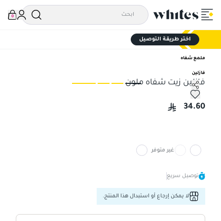
0
اختر طريقة التوصيل
ملمع شفاه
فازلين
فازلين زيت شفاه ملون
فازلين زيت شفاه ملون
فاز
34.60
غير متوفر
توصيل سريع
لا يمكن إرجاع أو استبدال هذا المنتج.