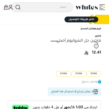
0
اختر طريقة التوصيل
كريم ولوشن الجسم
فازلين
فازلين جل البتروليوم أصلي
فازلين جل البتروليوم أصلي
12.41
450ML
250ML
100ML
توصيل سريع
لا يمكن إرجاع أو استبدال هذا المنتج.