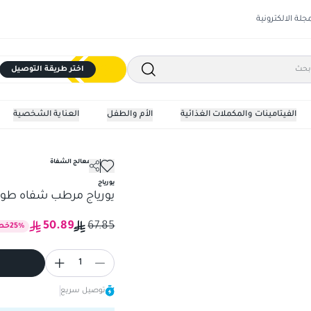
مجلة الالكترونية
اختر طريقة التوصيل
الفيتامينات والمكملات الغذائية
الأم والطفل
العناية الشخصية
مرطب ومعالج الشفاة
يورياج مرطب شفاه طويل الم
يورياج
يورياج مرطب شفاه طويل 
50.89
67.85
%
25
خص
1
توصيل سريع