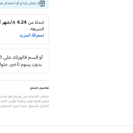
لا يمكن إرجاع أو استبدال هذا
تفاصيل المنتج
مرطب الشفاه من يورياج هو بلسم 
وغير دهنية توفر ترطيباً طويل الأمد
المنتج بتنسيق عصا مريح لتسهيل ال
الميزات الرئيسية
تركيبة مرطبة
: تعمل على ترطيب ا
حماية ضد العوامل الخارجية
: تحم
تركيبة خفيفة
: توفر شعوراً مريحاً 
تنسيق عصا
: سهل الاستخدام وم