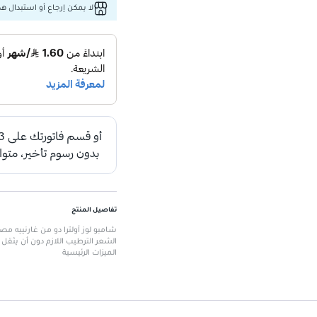
لا يمكن إرجاع أو استبدال هذا
تفاصيل المنتج
شامبو لوز أولترا دو من غارنييه م
الشعر الترطيب اللازم دون أن يثقل
الميزات الرئيسية
الحجم:
600 مل، يناسب الاستخدام اليومي
تركيبة طبيعية:
تحتوي على حليب ا
ترطيب فعال:
يرطب الشعر دون ثق
مناسب لجميع أنواع الشعر:
يضمن
غني بالمكونات العضوية:
يعزز صح