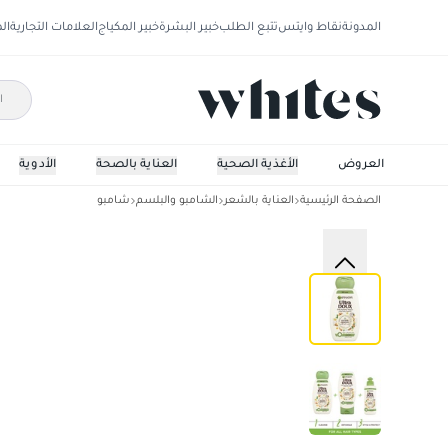
المدونة
نقاط وايتس
تتبع الطلب
خبير البشرة
خبير المكياج
العلامات التجارية
ال
العروض
الأغذية الصحية
العناية بالصحة
الأدوية
الصفحة الرئيسية
العناية بالشعر
الشامبو والبلسم
شامبو
غارنييه الترا دو، حليب اللوز شامبو 600 مل