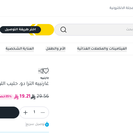
مجلة الالكترونية
اختر طريقة التوصيل
الفيتامينات والمكملات الغذائية
الأم والطفل
العناية الشخصية
شامبو
غارنييه الترا دو، حليب اللوز شامبو
جارنييه
غارنييه الترا دو، حليب اللوز ش
19.21
29.56
%
35
خص
1
توصيل سريع