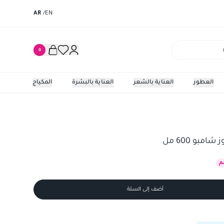
AR
/
EN
0
العطور
العناية بالشعر
العناية بالبشرة
المكياج
 600 مل
غارنييه الت
امبو 600 مل
م
أضف إلى السلة