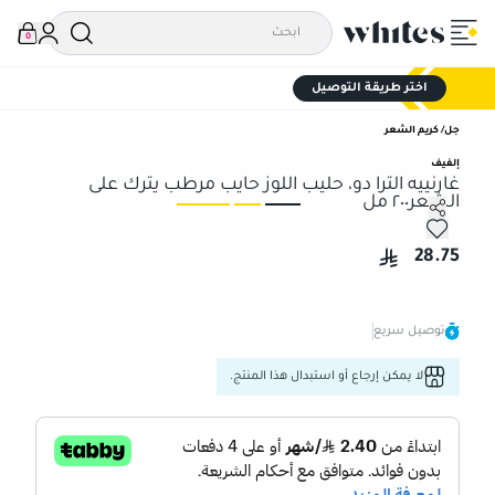
0
اختر طريقة التوصيل
جل/ كريم الشعر
إلفيف
غارنييه الترا دو، حليب اللوز حايب مرطب يترك على
الشعر٢٠٠ مل
غارنييه الترا دو، حليب اللوز حايب مرطب يترك على الشعر٢٠٠ مل
غار
28.75
توصيل سريع
لا يمكن إرجاع أو استبدال هذا المنتج.