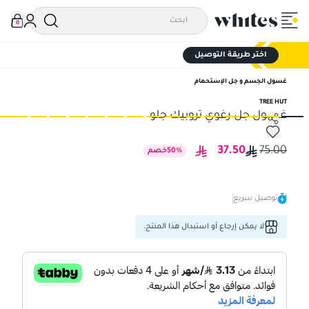
0
اختر طريقة التوصيل
غسول الجسم و جل الإستحمام
TREE HUT
غسول جل رغوي تروبيك جلو
غسول جل رغوي تروبيك جلو
غسو
37.50
75.00
%
50
خصم
توصيل سريع
لا يمكن إرجاع أو استبدال هذا المنتج.