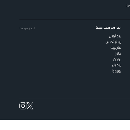
نا
الماركات الأكثر مبيعاً
احجز موعدًا
بيو أويل
ريبلينكس
غارنييه
كلارا
براون
ريميل
بورجوا