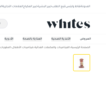
المدونة
نقاط وايتس
تتبع الطلب
خبير البشرة
خبير المكياج
العلامات التجارية
ال
العروض
الأغذية الصحية
العناية بالصحة
الأدوية
الصفحة الرئيسية
الفيتامينات والمكملات الغذائية
فيتامينات الأطفال
المقويات 
سوبر دوبر كيدز مصاصة فيتامينات ومعادن