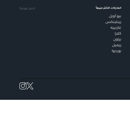
الماركات الأكثر مبيعاً
احجز موعدًا
بيو أويل
ريبلينكس
غارنييه
كلارا
براون
ريميل
بورجوا