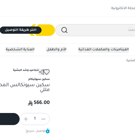
مجلة الالكترونية
اختر طريقة التوصيل
الفيتامينات والمكملات الغذائية
الأم والطفل
العناية الشخصية
لبشرة
علاجات التجاعيد وشد البشرة
عدد الوظائف سيروم 30 مللي
سكين سيوتكالس المصحح باحم
سكين سيوتيكالز
مللي
566.00
1
توصيل سريع