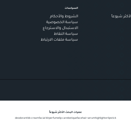
السياسات
أكثر شيوعاً
الشروط والأحكام
سياسة الخصوصية
الاستبدال والاسترجاع
سياسة النقاط
سياسة ملفات الارتباط
عميات البحث الأكثر شيوعاً
deodorant
bb cream
facial kit
perfume
lip care
botique
face
hair serum
highlighter
lipstick