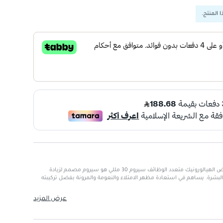
 المنتج.
سكين سيوتكالس المصحح باحمض الهيالورونيك متعدد الوظائف سيروم 30 مللي هو سيروم مصمم لزيادة
شرة. يساهم في استعادة مظهر الامتلاء والنعومة والمرونة بفضل تركيبته
عرض المزيد
يات حمض الهيالورونيك.
تحسين ملمسها.