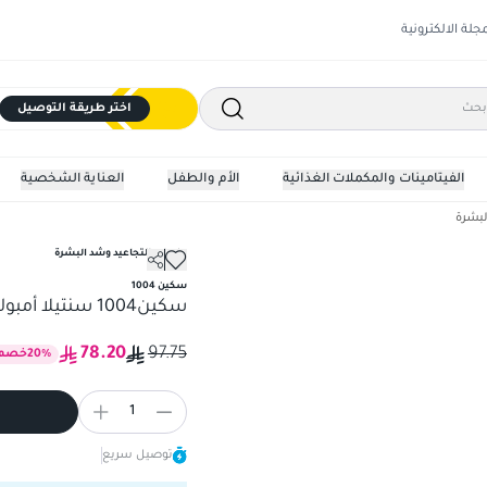
مجلة الالكترونية
اختر طريقة التوصيل
الفيتامينات والمكملات الغذائية
الأم والطفل
العناية الشخصية
لبشرة
علاجات التجاعيد وشد البشرة
سكين 1004
سكين1004 سنتيلا أمبولة ماتريكسيل10 30مل
78.20
97.75
%
20
خصم
1
توصيل سريع