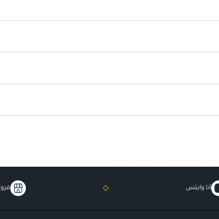
نقطة انطلاق مثالية لروتين العناية ب
أنا وايتس
فروع