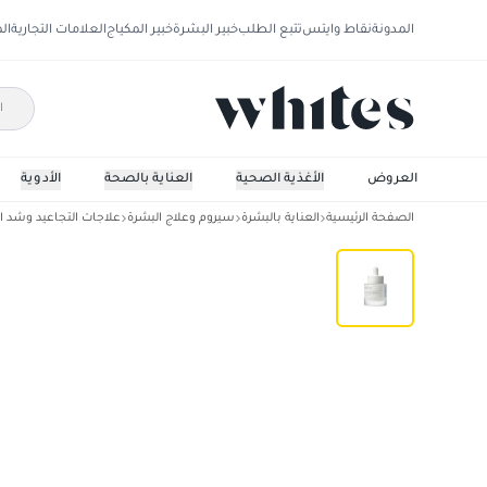
المدونة
نقاط وايتس
تتبع الطلب
خبير البشرة
خبير المكياج
العلامات التجارية
ال
العروض
الأغذية الصحية
العناية بالصحة
الأدوية
الصفحة الرئيسية
العناية بالبشرة
سيروم وعلاج البشرة
علاجات التجاعيد وشد ا
سكين1004 سنتيلا أمبولة ماتريكسيل10 30مل