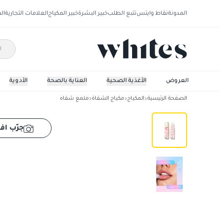
المدونة
نقاط وايتس
تتبع الطلب
خبير البشرة
خبير المكياج
العلامات التجارية
ال
العروض
الأغذية الصحية
العناية بالصحة
الأدوية
الصفحة الرئيسية
المكياج
مكياج الشفاة
ملمع شفاه
شيجلام رول زيت الشفاه
جرّب افت