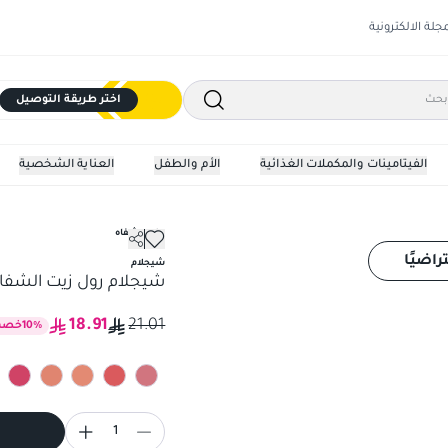
مجلة الالكترونية
اختر طريقة التوصيل
الفيتامينات والمكملات الغذائية
الأم والطفل
العناية الشخصية
ملمع شفاه
شيجلام رول زيت الشفاه
راضيًا
شيجلام
شيجلام رول زيت الشفا
18.91
21.01
%
10
خصم
1