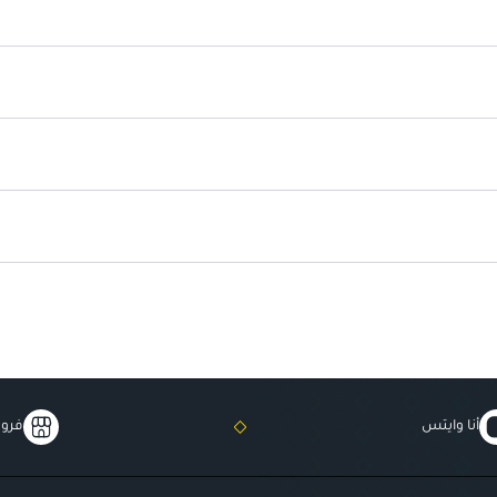
لمسة نهائية غير لامعة:
يترك الب
أنا وايتس
فروع