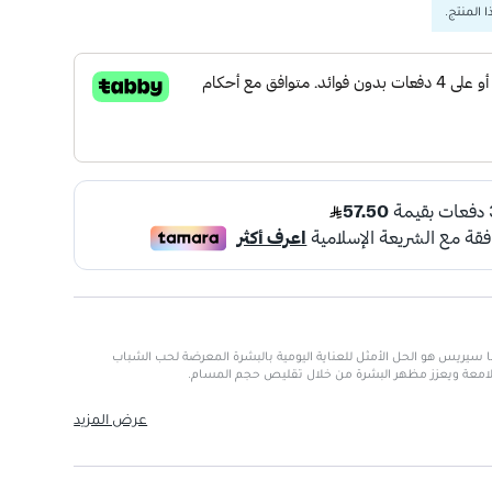
 المنتج.
تيك SPF 20 من فارما سيريس هو الحل الأمثل للعناية اليومية بالبشرة المعرضة لحب الشباب
اللامعة ويعزز مظهر البشرة من خلال تقليص حجم المسام.
ة:
يوفر حماية فعالة من أشعة UVA وUVB.
عرض المزيد
دهنية ويقلل من اللمعان.
ض الطرطريك وحمض الستريك لتقشير البشرة بلطف.
والدهون في البشرة.