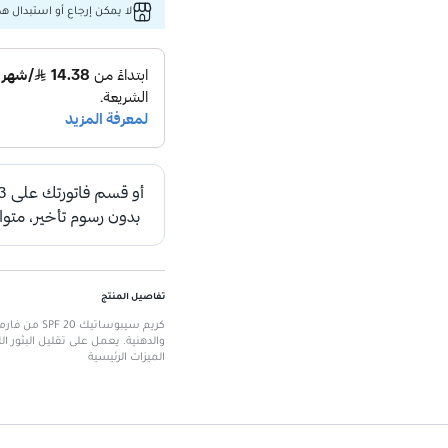
لا يمكن إرجاع أو استبدال هذا
تفاصيل المنتج
كريم سيبوسا
والدهنية. يعمل على تقليل البثور 
الميزات الرئيسية
حماية من الأشعة فوق البنفسجي
تركيبة مبتكرة:
تحتوي على تركيبة Pore-Diminish التي تعمل على تنظيف المسام.
توازن الدهون:
ينظم وظيفة الغدد ال
تأثير تقشير لطيف:
يحتوي على حم
ترطيب فعال:
يعيد توازن الرطوبة 