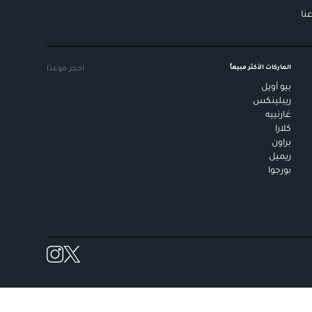
نا
الماركات الأكثر مبيعاً
احجز موعدًا
بيو أويل
ريبلينكس
غارنييه
كلارا
براون
ريميل
بورجوا