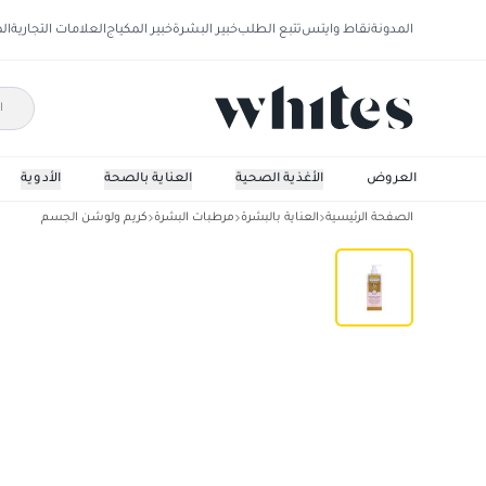
المدونة
نقاط وايتس
تتبع الطلب
خبير البشرة
خبير المكياج
العلامات التجارية
ال
العروض
الأغذية الصحية
العناية بالصحة
الأدوية
الصفحة الرئيسية
العناية بالبشرة
مرطبات البشرة
كريم ولوشن الجسم
سينتيو لوشن تفتيح مضاعف لجسم ميلك دبلي