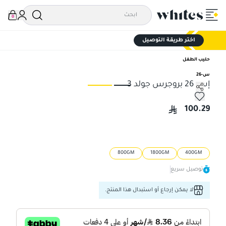
0
اختر طريقة التوصيل
حليب الطفل
س-26
إس 26 بروجرس جولد 3
إس 26 بروجرس جولد 3
إس 26 بروجرس
100.29
800GM
1800GM
400GM
توصيل سريع
لا يمكن إرجاع أو استبدال هذا المنتج.