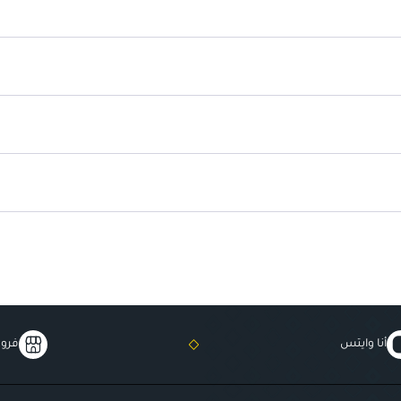
ألوان نابضة تعزز جمال الشفاه.
تتميز بتقنية Zero Velvet للحصول على لمسة ناعمة.
أنا وايتس
فروع