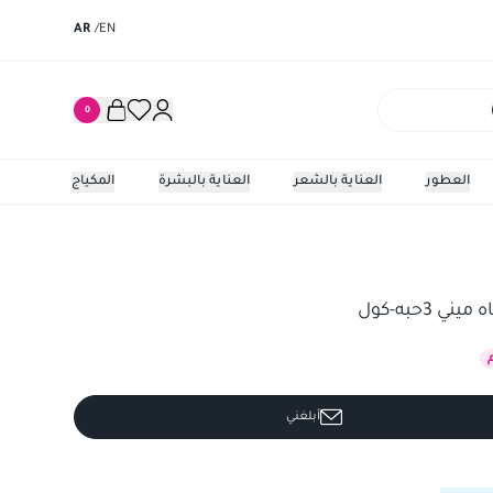
AR
/
EN
0
العطور
العناية بالشعر
العناية بالبشرة
المكياج
3حبه-كول
أبلغني