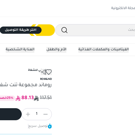
مجلة الالكترونية
اختر طريقة التوصيل
الفيتامينات والمكملات الغذائية
الأم والطفل
العناية الشخصية
روج مطفي للشفاة
ROM&ND
روماند مجموعة تنت شفاه ميني 
88.13
117.51
%
25
خصم
1
توصيل سريع