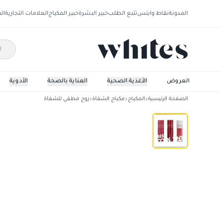
المدونة
نقاط وايتس
تتبع الطلب
خبير البشرة
خبير المكياج
العلامات التجارية
ال
العروض
الأغذية الصحية
العناية بالصحة
الأدوية
الصفحة الرئيسية
المكياج
مكياج الشفاة
روج مطفي للشفاة
روماند مجموعة تنت شفاه ميني 3حبه-كول