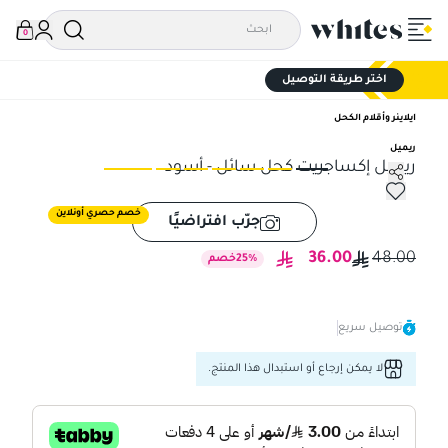
0
اختر طريقة التوصيل
ايلاينر وأقلام الكحل
ريميل
ريميل إكساجريت كحل سائل - أسود
ريميل إكساجريت كحل سائل - أسود
ريم
خصم حصري أونلاين
جرّب افتراضيًا
36.00
48.00
%
25
خصم
توصيل سريع
لا يمكن إرجاع أو استبدال هذا المنتج.