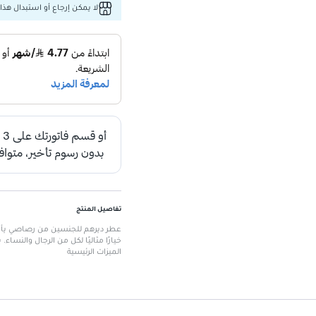
لا يمكن إرجاع أو استبدال هذا 
تفاصيل المنتج
خيارًا مثاليًا لكل من الرجال والنس
الميزات الرئيسية
حجم الزجاجة:
35 مل، مثالي للاستخدام اليومي.
عطر للجنسين:
يناسب جميع الأذوا
رائحة تدوم طويلاً:
تركيبة غنية تضمن 
تطبيق سهل:
ينصح بوضعه على نق
تحذيرات:
للاستخدام الخارجي فقط، 