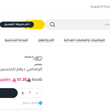
مجلة الالكترونية
اختر طريقة التوصيل
الفيتامينات والمكملات الغذائية
الأم والطفل
العناية الشخصية
Unisex Perfumes
رصاصي
الرصاصي درهم للجنسين أو دي
57.20
65.00
%
12
خصم
1
توصيل سريع