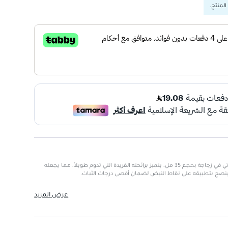
المنتج.
عطر ديرهم للجنسين من رصاصي يأتي في زجاجة بحجم 35 مل، يتميز برائحته الفريدة التي تدوم طويلاً، مما يجعله
اء. ينصح بتطبيقه على نقاط النبض لضمان أقصى درجات الثبات.
عرض المزيد
ق والمناسبات.
بقاء الرائحة لفترة طويلة.
اط النبض.
تجنب ملامسة العينين.