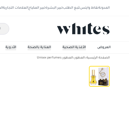
المدونة
نقاط وايتس
تتبع الطلب
خبير البشرة
خبير المكياج
العلامات التجارية
ال
العروض
الأغذية الصحية
العناية بالصحة
الأدوية
الصفحة الرئيسية
العطور
العطور
Unisex perfumes
الرصاصي درهم للجنسين أو دي بارفان، 35 مل