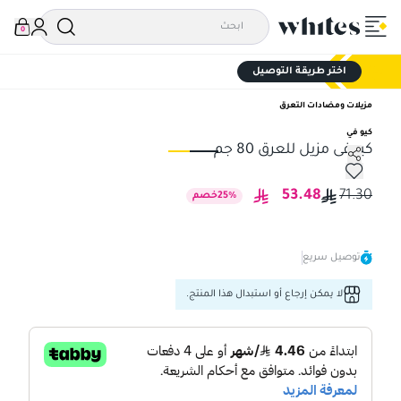
0
اختر طريقة التوصيل
مزيلات ومضادات التعرق
كيو في
كيوفى مزيل للعرق 80 جم
كيوفى مزيل للعرق 80 جم
كيوف
53.48
71.30
%
25
خصم
توصيل سريع
لا يمكن إرجاع أو استبدال هذا المنتج.