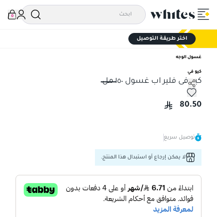
0
اختر طريقة التوصيل
غسول الوجه
كيو في
كيو فى فلير اب غسول ١٥٠ مل
كيو فى فلير اب غسول ١٥٠ مل
80.50
توصيل سريع
لا يمكن إرجاع أو استبدال هذا المنتج.