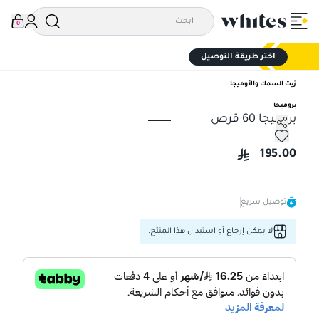
0
اختر طريقة التوصيل
زيت السمك والأوميجا
بروميجا
بروميجا 60 قرص
بروميجا 60 قرص
195.00
توصيل سريع
لا يمكن إرجاع أو استبدال هذا المنتج.