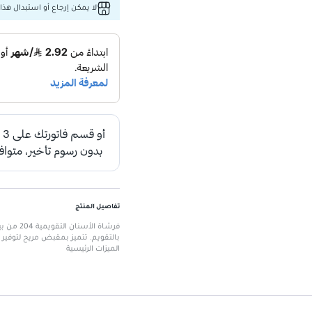
لا يمكن إرجاع أو استبدال هذا 
تفاصيل المنتج
فرشاة ال
بالتقويم. تتميز بمقبض مريح لتوفير
الميزات الرئيسية
تصميم تقويمي
: مثالي لتنظيف فعا
مقبض مريح
: يوفر قبضة مريحة وس
شعيرات ناعمة
: لتنظيف لطيف وآمن
أداة للعناية بالفم
: تدعم العناية الص
حجم مناسب
: يسهل الوصول إلى جم