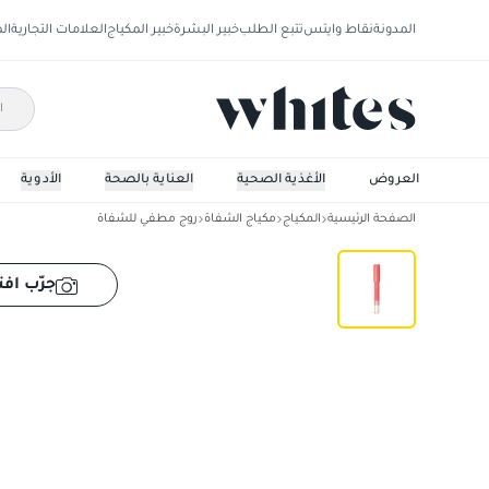
المدونة
نقاط وايتس
تتبع الطلب
خبير البشرة
خبير المكياج
العلامات التجارية
ال
العروض
الأغذية الصحية
العناية بالصحة
الأدوية
الصفحة الرئيسية
المكياج
مكياج الشفاة
روج مطفي للشفاة
بيريبيرا سليب أون ماي ليب
جرّب افت