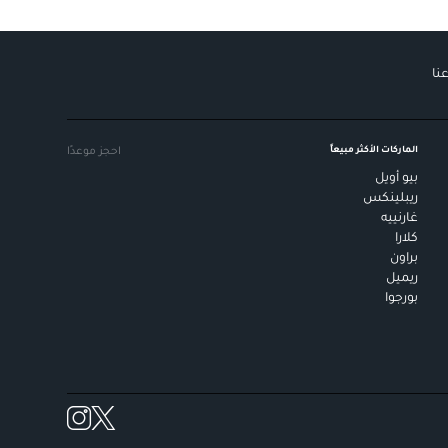
نا
الماركات الأكثر مبيعاً
احجز موعدًا
بيو أويل
ريبلينكس
غارنييه
كلارا
براون
ريميل
بورجوا