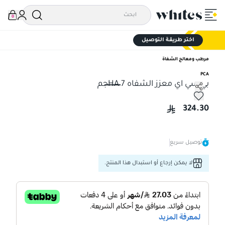
0
اختر طريقة التوصيل
مرطب ومعالج الشفاة
PCA
بي سي اي معزز الشفاه HA 7جم
بي سي اي معزز الشفاه HA 7جم
324.30
توصيل سريع
لا يمكن إرجاع أو استبدال هذا المنتج.