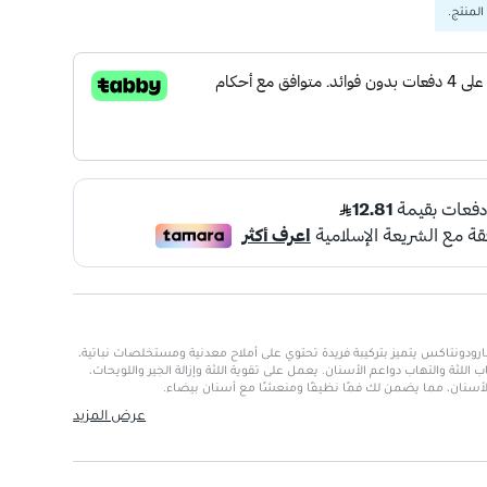
المنتج.
ان الأصلي 75 مل من بارودونتاكس يتميز بتركيبة فريدة تحتوي على أملاح معدنية ومستخلصات نباتية،
 اللثة والتهاب دواعم الأسنان. يعمل على تقوية اللثة وإزالة الجير واللويحات،
الأسنان، مما يضمن لك فمًا نظيفًا ومنعشًا مع أسنان بيضاء.
عرض المزيد
م:
تحتوي على مكونات طبيعية لتعزيز صحة الأسنان واللثة.
نزيف اللثة والتهابها.
عند الاستخدام المنتظم.