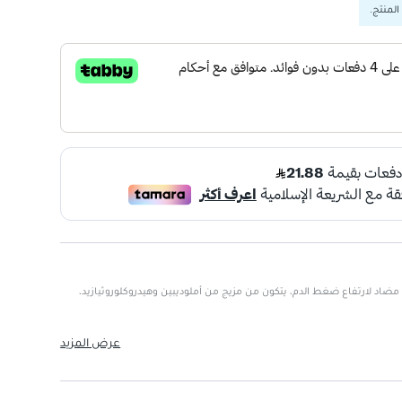
المنتج.
12. مجم هو دواء مضاد لارتفاع ضغط الدم، يتكون من مزيج من أملوديبين وهيدروكلوروثيازيد،
دروكلوروثيازيد.
عرض المزيد
طبيب قبل الاستخدام.
لب.