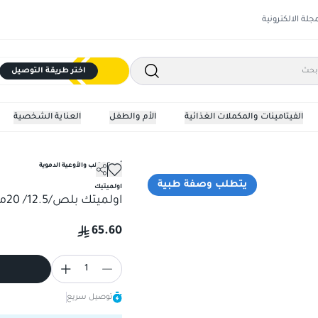
مجلة الالكترونية
اختر طريقة التوصيل
الفيتامينات والمكملات الغذائية
الأم والطفل
العناية الشخصية
أدوية القلب والأوعية الدموية
يتطلب وصفة طبية
اولميتيك
اولميتك بلص/12.5/ 20مجم 28 قرص
65.60
1
توصيل سريع