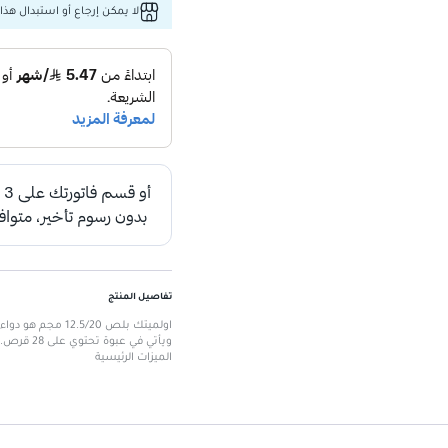
لا يمكن إرجاع أو استبدال هذا 
تفاصيل المنتج
اولميتك بلص 5/20
ويأتي في عبوة تحتوي على 28 قرص.
الميزات الرئيسية
تركيبة فعالة تجمع بين أملوديبين وهي
يساعد في إدارة ضغط الدم المرتفع.
عبوة تحتوي على 28 قرص لسهولة الاستخدام.
دواء موصوف فقط، يجب استشارة ال
يعتبر خياراً موثوقاً لتحسين صحة الق