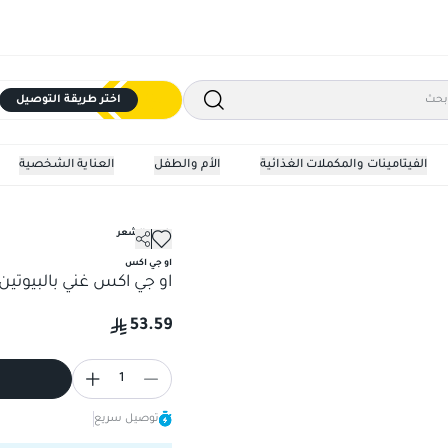
اختر طريقة التوصيل
الفيتامينات والمكملات الغذائية
الأم والطفل
العناية الشخصية
بلسم الشعر
 بلسم 385 مللي
او جي اكس
او جي اكس غني بالبيوتين وا
53.59
1
توصيل سريع