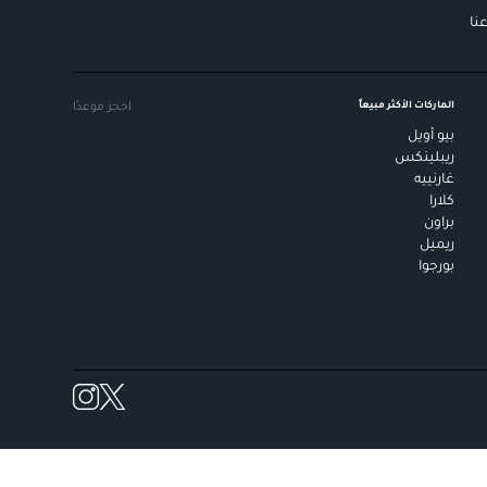
نا
الماركات الأكثر مبيعاً
احجز موعدًا
بيو أويل
ريبلينكس
غارنييه
كلارا
براون
ريميل
بورجوا