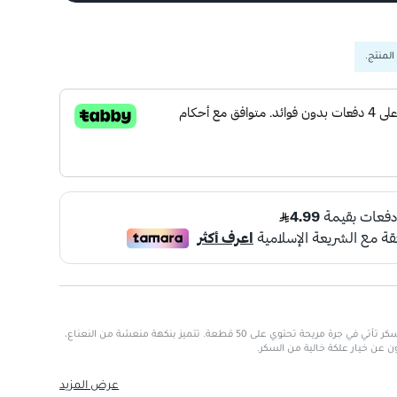
المنتج.
علكة نوفا بنكهة النعناع خالية من السكر تأتي في جرة مريحة تحتوي على 50 قطعة. تتميز بنكهة منعشة من النعناع،
ون عن خيار علكة خالية من السكر.
 بدون ذنب
عرض المزيد
لنفس وتعزز الشعور بالانتعاش