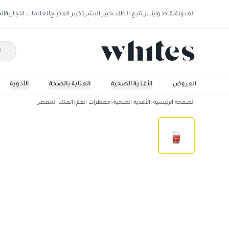
المدونة
نقاط وايتس
تتبع الطلب
خبير البشرة
خبير المكياج
العلامات التجارية
ال
العروض
الأغذية الصحية
العناية بالصحة
الأدوية
الصفحة الرئيسية
الأغذية الصحية
معطرات الفم
العلك المعطر
نوفا فراولة خالي من السكر