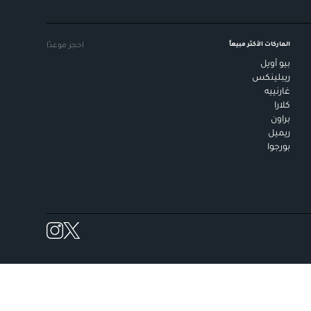
الماركات الأكثر مبيعاً
احجز موعدًا
بيو أويل
ريبلينكس
غارنييه
كلارا
براون
ريميل
بورجوا