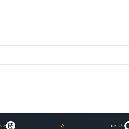
جرة محمولة
: لتسهيل الوصول والتخ
عدد 50 قطعة
: مثالية للاستخدام ال
حجم مناسب
: يمكنك اصطحابها في
مناسبة للجميع
: خيار ممتاز لكل م
أنا وايتس
فروع