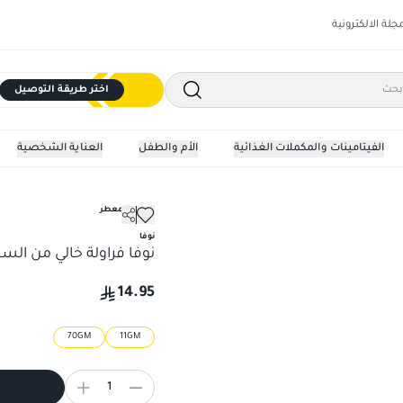
مجلة الالكترونية
اختر طريقة التوصيل
الفيتامينات والمكملات الغذائية
الأم والطفل
العناية الشخصية
العلك المعطر
نوفا
نوفا فراولة خالي من السك
14.95
70GM
11GM
1