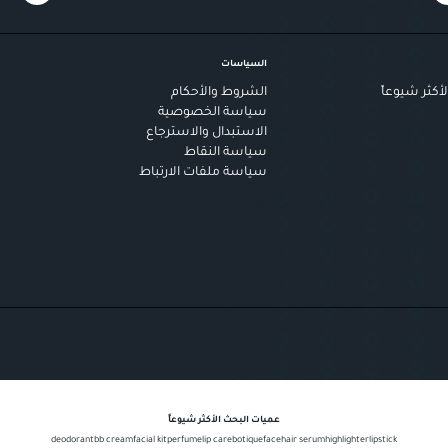
السياسات
أكثر شيوعاً
الشروط والأحكام
سياسة الخصوصية
الاستبدال والاسترجاع
سياسة النقاط
سياسة ملفات الارتباط
عميات البحث الأكثر شيوعاً
deodorant
bb cream
facial kit
perfume
lip care
botique
face
hair serum
highlighter
lipstick