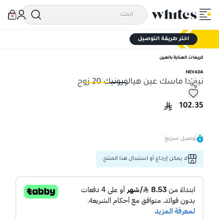
0
اختر طريقة التوصيل
كريمات العناية بالعين
NEVADA
نيفادا ماسك عين هيالورونيك 20 زوج
نيفادا ماسك عين هيالورونيك 20 زوج
نيف
102.35
توصيل سريع
لا يمكن إرجاع أو استبدال هذا المنتج.