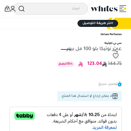
0
اختر طريقة التوصيل
Unisex Perfumes
سي بي-ناوتيكا
عطر نوتيكا بلو 100 مل بيور
عطر نوتيكا بلو 100 مل بيور
123.04
144.75
%
15
خصم
توصيل سريع
لا يمكن إرجاع أو استبدال هذا المنتج.