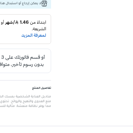
لا يمكن إرجاع أو استبدال هذا 
تفاصيل المنتج
مناديل العناية الشخصية بمسك الط
منع العدوى والتهيج والروائح. تحت
مما يوفر نظافة منعشة. مثالية لل
20 منديل كبير، مرطب برفق بمحلول مضاد للبكتيريا آمن للصحة المهبلية.
الميزات الرئيسية
عدد المناديل:
20 منديل
مرطبة بمحلول مضاد للبكتيريا:
آمن
عطر مسك خفيف:
يمنح شعورًا با