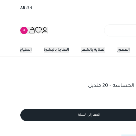
AR
/
EN
0
العطور
العناية بالشعر
العناية بالبشرة
المكياج
سه – 20 منديل
أضف إلى السلة