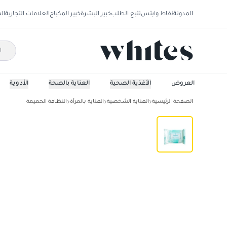
المدونة
نقاط وايتس
تتبع الطلب
خبير البشرة
خبير المكياج
العلامات التجارية
ال
العروض
الأغذية الصحية
العناية بالصحة
الأدوية
الصفحة الرئيسية
العناية الشخصية
العناية بالمرأة
النظافة الحميمة
مناديل المسك للمناطق الحساسه – 20 منديل