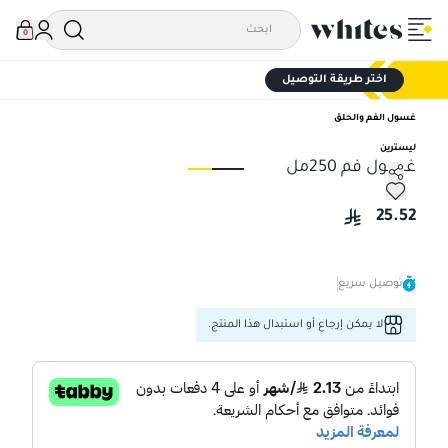
0
اختر طريقة التوصيل
غسول الفم والحلق
ليسترين
غسول فم 250مل
غسول فم 250مل
غسول
25.52
توصيل سريع
لا يمكن إرجاع أو استبدال هذا المنتج.