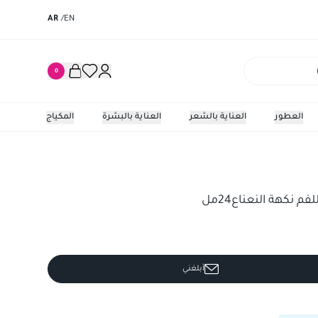
AR
/
EN
0
العطور
العناية بالشعر
العناية بالبشرة
المكياج
ة النعناع24مل
منعش شرا
نكهة النعناع24مل
أبلغني