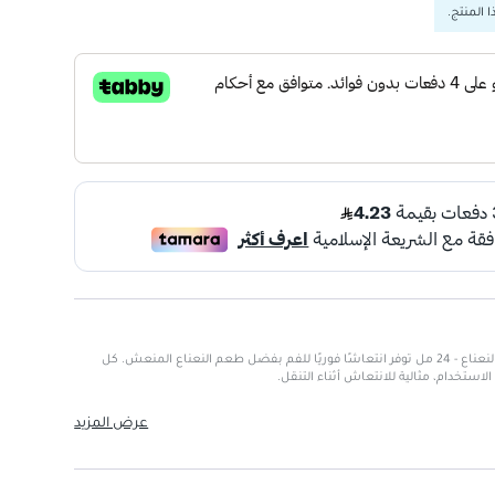
 المنتج.
منعش شرائح معطرة للفم نكهة النعناع - 24 مل توفر انتعاشًا فوريًا للفم بفضل طعم النعناع المنعش. كل
ساحرًا.
عرض المزيد
ح قابلة للذوبان.
 في أي مكان.
جميع المستخدمين.
ربة فموية منعشة.