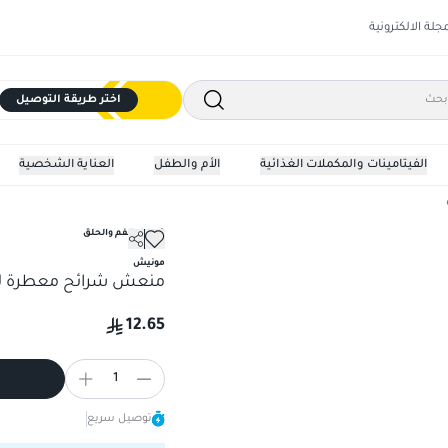
مجلة الالكترونية
اختر طريقة التوصيل
الفيتامينات والمكملات الغذائية
الأم والطفل
العناية الشخصية
غسول الفم والحلق
منعش شرائح معطرة للفم نكه
مونيش
منعش شرائح معطرة للفم 
12.65
1
توصيل سريع