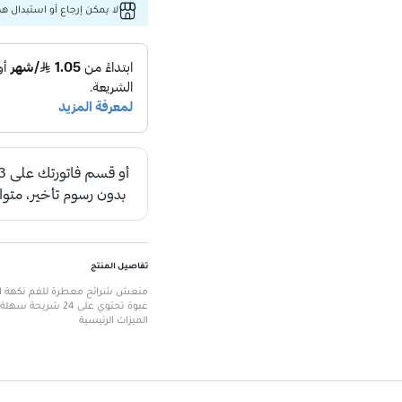
لا يمكن إرجاع أو استبدال هذا
تفاصيل المنتج
عبوة تحتوي على 24 شريحة سهلة الاستخدام، مثالية للانتعاش أثناء التنقل.
الميزات الرئيسية
انتعاش فوري: يوفر نفسًا منعشًا و
سهل الاستخدام: يأتي في شكل شرائ
محمول وسهل التخزين: يمكن أخذه
تركيبة خالية من السكر: مناسبة ل
نكهة نعناع دائمة: تدوم طويلاً لتج