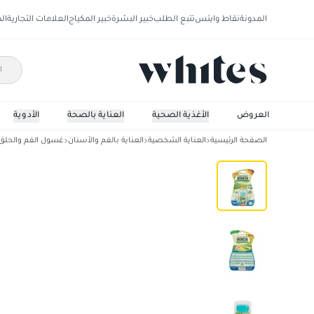
المدونة
نقاط وايتس
تتبع الطلب
خبير البشرة
خبير المكياج
العلامات التجارية
ال
العروض
الأغذية الصحية
العناية بالصحة
الأدوية
الصفحة الرئيسية
العناية الشخصية
العناية بالفم والأسنان
غسول الفم والحلق
منعش شرائح معطرة للفم نكهة النعناع24مل